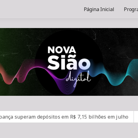
Página Inicial
Progr
uperam depósitos em R$ 7,15 bilhões em julho
“Super