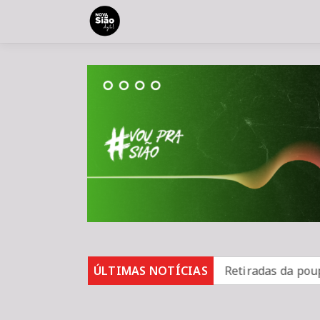
sarampo; 16 não se vacinaram
ÚLTIMAS NOTÍCIAS
Retiradas da poupança s